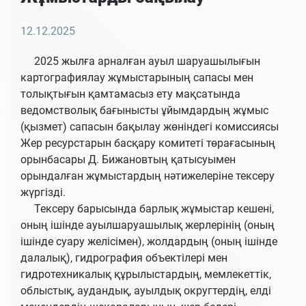
12.12.2025
2025 жылға арналған ауыл шаруашылығын
картографиялау жұмыстарының сапасы мен
толықтығын қамтамасыз ету мақсатында
ведомстволық бағынысты ұйымдардың жұмыс
(қызмет) сапасын бақылау жөніндегі комиссиясы
Жер ресурстарын басқару комитеті төрағасының
орынбасары Д. Бижановтың қатысуымен
орындалған жұмыстардың нәтижелеріне тексеру
жүргізді.
Тексеру барысында барлық жұмыстар кешені,
оның ішінде ауылшаруашылық жерлерінің (оның
ішінде суару желісімен), жолдардың (оның ішінде
далалық), гидрография объектілері мен
гидротехникалық құрылыстардың, мемлекеттік,
облыстық, аудандық, ауылдық округтердің, елді