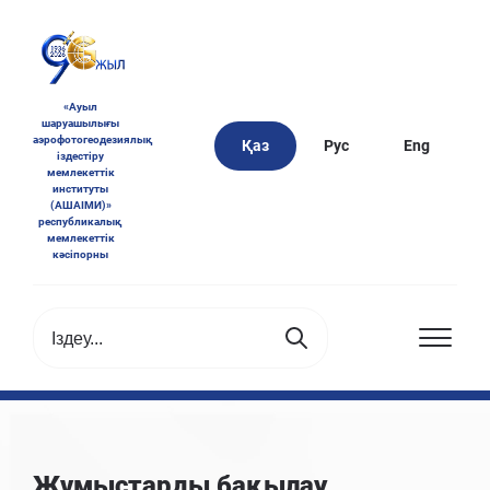
«Ауыл
шаруашылығы
аэрофотогеодезиялық
Қаз
Рус
Eng
іздестіру
мемлекеттік
институты
(АШАІМИ)»
республикалық
мемлекеттік
кәсіпорны
Жұмыстарды бақылау