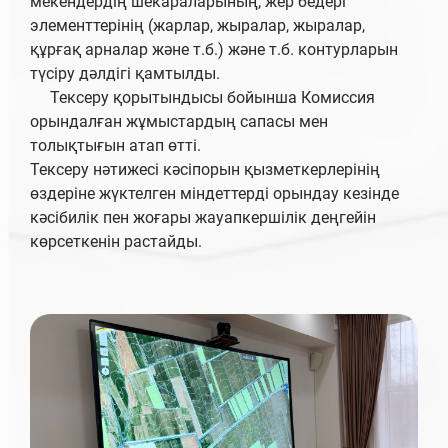
мекендердің шекараларының, жер бедері
элементтерінің (жарлар, жыралар, жыралар,
құрғақ арналар және т.б.) және т.б. контурларын
түсіру дәлдігі қамтылды.
Тексеру қорытындысы бойынша Комиссия
орындалған жұмыстардың сапасы мен
толықтығын атап өтті.
Тексеру нәтижесі кәсіпорын қызметкерлерінің
өздеріне жүктелген міндеттерді орындау кезінде
кәсібилік пен жоғары жауапкершілік деңгейін
көрсеткенін растайды.