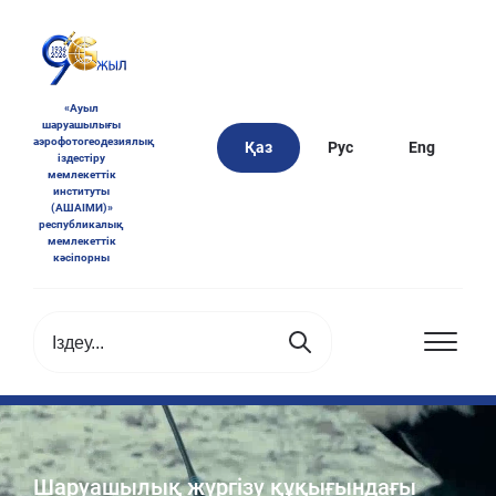
«Ауыл
шаруашылығы
аэрофотогеодезиялық
Қаз
Рус
Eng
іздестіру
мемлекеттік
институты
(АШАІМИ)»
республикалық
мемлекеттік
кәсіпорны
Шаруашылық жүргізу құқығындағы