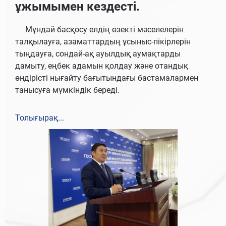
ұжымымен кездесті.
Мұндай басқосу елдің өзекті мәселелерін
талқылауға, азаматтардың ұсыныс-пікірлерін
тыңдауға, сондай-ақ ауылдық аумақтарды
дамыту, еңбек адамын қолдау және отандық
өндірісті нығайту бағытындағы бастамалармен
танысуға мүмкіндік береді.
Толығырақ...