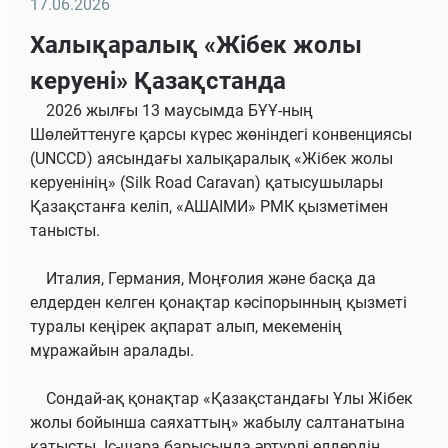
17.06.2026
Халықаралық «Жібек жолы
керуені» Қазақстанда
2026 жылғы 13 маусымда БҰҰ-ның
Шөлейттенуге қарсы күрес жөніндегі конвенциясы
(UNCCD) аясындағы халықаралық «Жібек жолы
керуенінің» (Silk Road Caravan) қатысушылары
Қазақстанға келіп, «АШАІМИ» РМК қызметімен
танысты.
Италия, Германия, Моңғолия және басқа да
елдерден келген қонақтар кәсіпорынның қызметі
туралы кеңірек ақпарат алып, мекеменің
мұражайын аралады.
Сондай-ақ қонақтар «Қазақстандағы Ұлы Жібек
жолы бойынша саяхаттың» жабылу салтанатына
қатысты. Іс-шара барысында әртүрлі елдердің