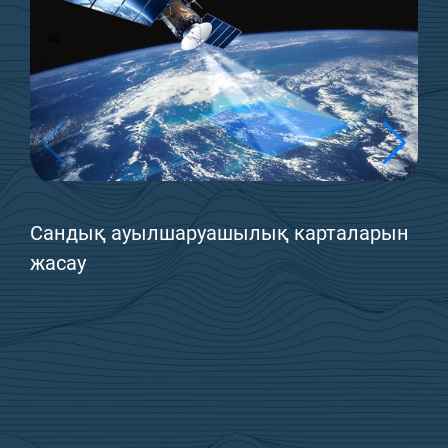
Сандық ауылшаруашылық карталарын
жасау
Бізге жазыңыз