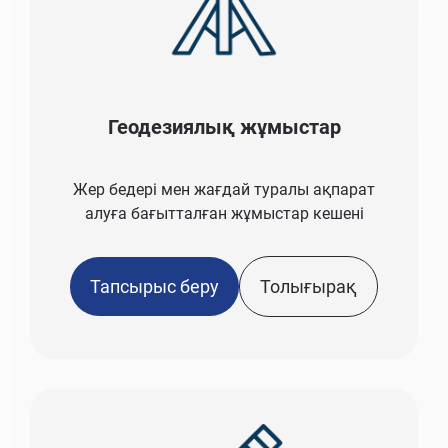
Геодезиялық жұмыстар
Жер бедері мен жағдай туралы ақпарат
алуға бағытталған жұмыстар кешені
Тапсырыс беру
Толығырақ