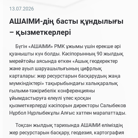
13.07.2026
АШАІМИ-дің басты құндылығы
– қызметкерлері
Бүгін «АШАІМИ» РМК ұжымы үшін ерекше әрі
қуанышты күн болды. Кәсіпорынның 90 жылдық
мерейтойы аясында өткен «Ашық геодеректер
және ауыл шаруашылығының цифрлық
карталары: жер ресурстарын басқарудың жаңа
мүмкіндіктері» тақырыбындағы халықаралық
ғылыми-тәжірибелік конференцияны
ұйымдастыруға елеулі үлес қосқан
қызметкерлерді кәсіпорын директоры Салыбеков
Нұрбол Нұрлыбекұлы Алғыс хатпен марапаттады.
Тоқсан жылдық тарихында АШАІМИ еліміздің
жер ресурстарын басқару, геодезия, картография