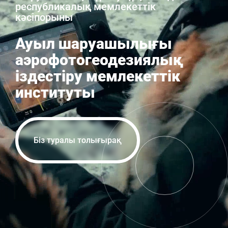
республикалық мемлекеттік
кәсіпорыны
Ауыл шаруашылығы
аэрофотогеодезиялық
іздестіру мемлекеттік
институты
Біз туралы толығырақ