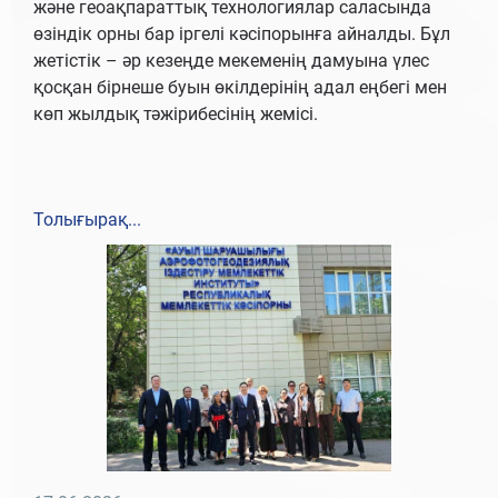
және геоақпараттық технологиялар саласында
өзіндік орны бар іргелі кәсіпорынға айналды. Бұл
жетістік – әр кезеңде мекеменің дамуына үлес
қосқан бірнеше буын өкілдерінің адал еңбегі мен
көп жылдық тәжірибесінің жемісі.
Толығырақ...