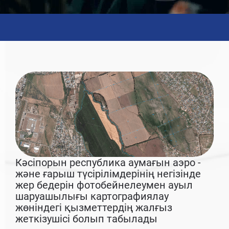
Кәсіпорын республика аумағын аэро -
және ғарыш түсірілімдерінің негізінде
жер бедерін фотобейнелеумен ауыл
шаруашылығы картографиялау
жөніндегі қызметтердің жалғыз
жеткізушісі болып табылады