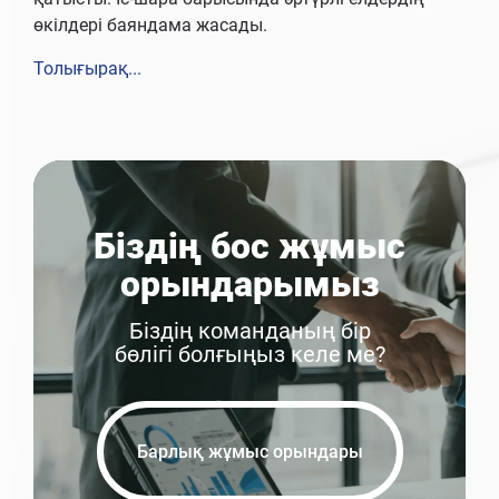
өкілдері баяндама жасады.
Толығырақ...
Біздің бос жұмыс
орындарымыз
Біздің команданың бір
бөлігі болғыңыз келе ме?
Барлық жұмыс орындары