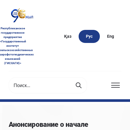
Республиканское
государственное
Қаз
Рус
Eng
предприятие
«Государственный
институт
сельскохозяйственных
аэрофотогеодезических
изысканий
(ГИСХАГИ)»
Анонсирование о начале