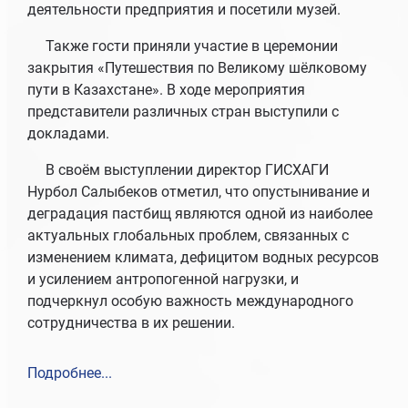
деятельности предприятия и посетили музей.
Также гости приняли участие в церемонии
закрытия «Путешествия по Великому шёлковому
пути в Казахстане». В ходе мероприятия
представители различных стран выступили с
докладами.
В своём выступлении директор ГИСХАГИ
Нажимая кнопку «Отправить», я даю свое согласие
Нурбол Салыбеков отметил, что опустынивание и
на обработку моих персональных данных. *
деградация пастбищ являются одной из наиболее
актуальных глобальных проблем, связанных с
Отправить
изменением климата, дефицитом водных ресурсов
и усилением антропогенной нагрузки, и
подчеркнул особую важность международного
сотрудничества в их решении.
Подробнее...