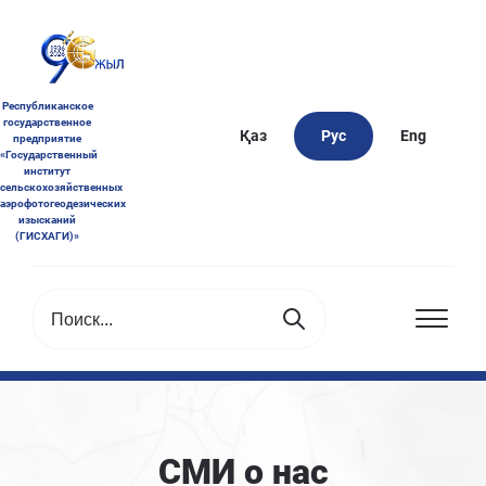
Республиканское
государственное
Қаз
Рус
Eng
предприятие
«Государственный
институт
сельскохозяйственных
аэрофотогеодезических
изысканий
(ГИСХАГИ)»
СМИ о нас