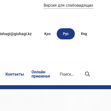
Версия для слабовидящих
ishagi@gishagi.kz
Қаз
Рус
Eng
Онлайн
Контакты
приемная
и
ас