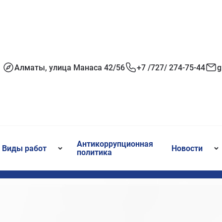
Алматы, улица Манаса 42/56
+7 /727/ 274-75-44
g
Антикоррупционная
Виды работ
Новости
политика
Геодезические работы
Новост
Цифровая картография
СМИ о н