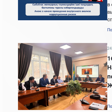
в
в
с
По
24
1
Н
п
Ж
По