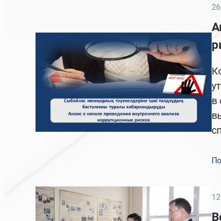
26
А
р
К
у
в
в
с
По
12
В