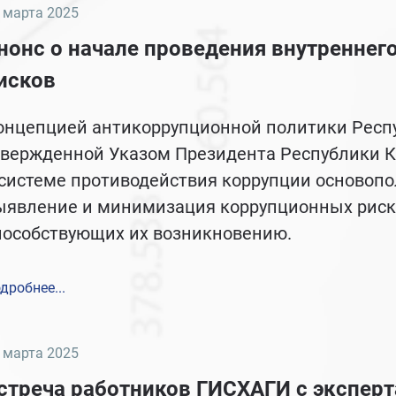
 марта 2025
нонс о начале проведения внутреннег
исков
онцепцией антикоррупционной политики Респуб
твержденной Указом Президента Республики Ка
 системе противодействия коррупции осново
ыявление и минимизация коррупционных рисков
пособствующих их возникновению.
дробнее...
 марта 2025
стреча работников ГИСХАГИ с эксперт