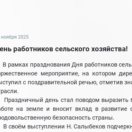
Землеустроительные работы
Фотограмметрические работы
 ноября 2025
ень работников сельского хозяйства!
 рамках празднования Дня работников сельс
оржественное мероприятие, на котором дир
ыступил с поздравительной речью, отметив зн
трасли.
раздничный день стал поводом выразить бла
аботе на земле и вносит вклад в развитие о
родовольственную безопасность страны.
 своём выступлении Н. Салыбеков подчеркну