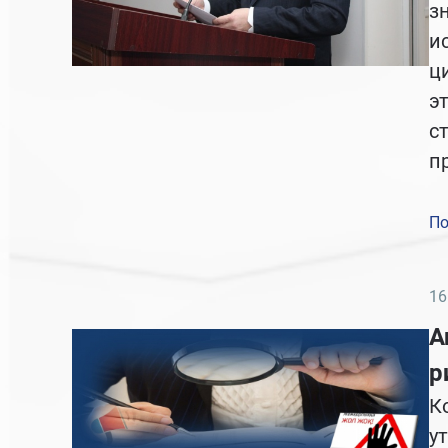
з
и
ц
э
с
п
По
16
А
р
К
у