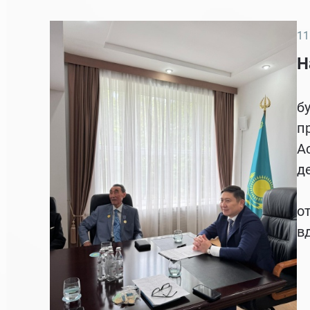
11
Н
В
б
п
Напишите нам
А
д
Э
о
в