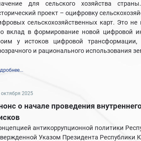
начение для сельского хозяйства стран
сторический проект – оцифровку сельскохозя
ифровых сельскохозяйственных карт. Это не 
то вклад в формирование новой цифровой ин
тоим у истоков цифровой трансформации, 
розрачного и рационального использования з
дробнее...
 октября 2025
нонс о начале проведения внутреннег
исков
онцепцией антикоррупционной политики Респуб
твержденной Указом Президента Республики Ка