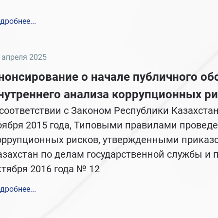
дробнее...
 апреля 2025
нонсирование о начале публичного об
свое согласие на обработку моих персональных данных. *
нутреннего анализа коррупционных р
 соответствии с Законом Республики Казахстан
оября 2015 года, Типовыми правилами проведе
оррупционных рисков, утвержденными приказо
азахстан по делам государственной службы и 
ктября 2016 года № 12
дробнее...