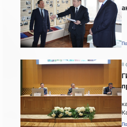
а
По
8 
Г
п
Г
к
К
По