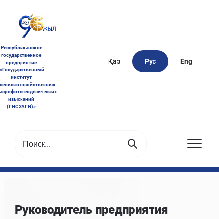
Республиканское
государственное
Қаз
Рус
Eng
предприятие
«Государственный
институт
сельскохозяйственных
аэрофотогеодезических
изысканий
(ГИСХАГИ)»
Руководитель предприятия