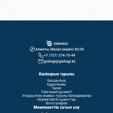
«Жіберу» түймесін басу арқылы мен жеке
деректерімді өңдеуге келісім беремін. *
Жіберу
Алматы, Манас көшесі 42/56
+7 /727/ 274-75-44
gishagi@gishagi.kz
Кәсіпорын туралы
Басшылық
Құрылымы
Тарих
Пәні және қызметі
Атқарылған жұмыс туралы баяндамалар
Нормативтік құжаттар
Фотогалерея
Мемлекеттік сатып алу