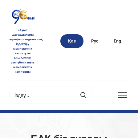
«Ауыл
шаруашылығы
аэрофотогеодезиялық
Қаз
Рус
Eng
іздестіру
мемлекеттік
институты
(АШАІМИ)»
республикалық
мемлекеттік
кәсіпорны