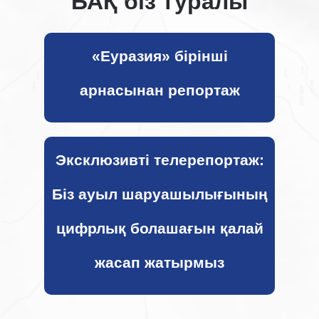
БАҚ біз туралы
«Еуразия» бірінші
арнасынан репортаж
Бізге жазыңыз
Эксклюзивті телерепортаж:
Біз ауыл шаруашылығының
цифрлық болашағын қалай
жасап жатырмыз